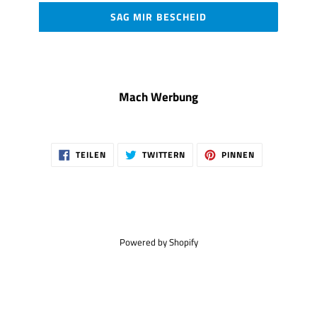
SAG MIR BESCHEID
Mach Werbung
AUF
AUF
AUF
TEILEN
TWITTERN
PINNEN
FACEBOOK
TWITTER
PINTEREST
TEILEN
TWITTERN
PINNEN
Powered by Shopify